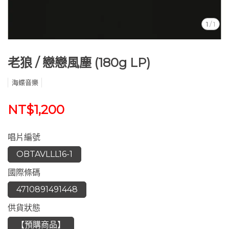
1
/
1
老狼 / 戀戀風塵 (180g LP)
海蝶音樂
NT$1,200
唱片編號
OBTAVLLL16-1
國際條碼
4710891491448
供貨狀態
【預購商品】