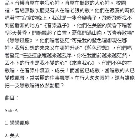
品。音樂直擊在老狼心裡，直擊在聽歌的人心裡。 校園
裡，曾經無數次聽見有人在唱老狼的歌。他們在寂寞的時候
唱著“在寂寞的晚上，我就是一隻音樂蟲子，飛呀飛呀找不
到愛發源的地方”《音樂蟲子》，他們在美麗的黃昏下唱著
“那天黃昏，開始飄起了白雪，憂傷開滿山崗，等青春散場”
《戀戀風塵》。他們唱著迷茫“可是我的藍色理想現在哪
裡，我曾幻想的未來又在哪裡升起”《藍色理想》，他們唱
著堅定“任憑這旅程越來越孤單，你在我面前越來越茫然，
丟不下的行李是我不變的心”《來自我心》。他們不停的在
歌唱，在音樂中流淚、成長！而當愛已成歌，當唱歌的人已
變成風景，當美麗的往事飄零。在行人匆匆眼裡，還有誰能
把一支戀歌唱得依然動聽？
曲目：
Side A
1. 戀戀風塵
2. 美人