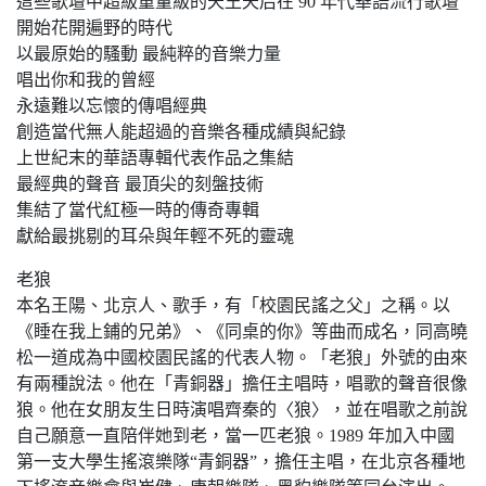
這些歌壇中超級重量級的天王天后在 90 年代華語流行歌壇
開始花開遍野的時代
以最原始的騷動 最純粹的音樂力量
唱出你和我的曾經
永遠難以忘懷的傳唱經典
創造當代無人能超過的音樂各種成績與紀錄
上世紀末的華語專輯代表作品之集結
最經典的聲音 最頂尖的刻盤技術
集結了當代紅極一時的傳奇專輯
獻給最挑剔的耳朵與年輕不死的靈魂
老狼
本名王陽、北京人、歌手，有「校園民謠之父」之稱。以
《睡在我上鋪的兄弟》、《同桌的你》等曲而成名，同高曉
松一道成為中國校園民謠的代表人物。「老狼」外號的由來
有兩種說法。他在「青銅器」擔任主唱時，唱歌的聲音很像
狼。他在女朋友生日時演唱齊秦的〈狼〉，並在唱歌之前說
自己願意一直陪伴她到老，當一匹老狼。1989 年加入中國
第一支大學生搖滾樂隊“青銅器”，擔任主唱，在北京各種地