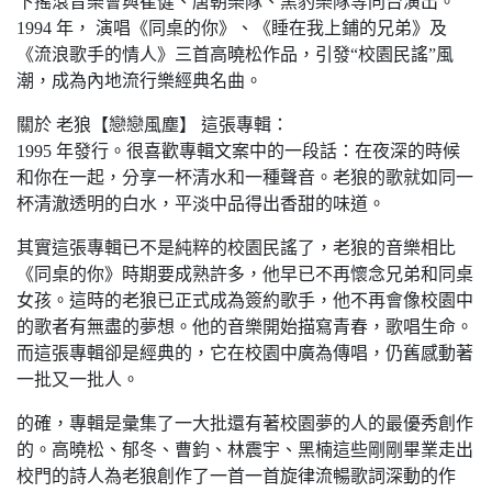
下搖滾音樂會與崔健、唐朝樂隊、黑豹樂隊等同台演出。
1994 年， 演唱《同桌的你》、《睡在我上鋪的兄弟》及
《流浪歌手的情人》三首高曉松作品，引發“校園民謠”風
潮，成為內地流行樂經典名曲。
關於 老狼【戀戀風塵】 這張專輯：
1995 年發行。很喜歡專輯文案中的一段話：在夜深的時候
和你在一起，分享一杯清水和一種聲音。老狼的歌就如同一
杯清澈透明的白水，平淡中品得出香甜的味道。
其實這張專輯已不是純粹的校園民謠了，老狼的音樂相比
《同桌的你》時期要成熟許多，他早已不再懷念兄弟和同桌
女孩。這時的老狼已正式成為簽約歌手，他不再會像校園中
的歌者有無盡的夢想。他的音樂開始描寫青春，歌唱生命。
而這張專輯卻是經典的，它在校園中廣為傳唱，仍舊感動著
一批又一批人。
的確，專輯是彙集了一大批還有著校園夢的人的最優秀創作
的。高曉松、郁冬、曹鈞、林震宇、黑楠這些剛剛畢業走出
校門的詩人為老狼創作了一首一首旋律流暢歌詞深動的作