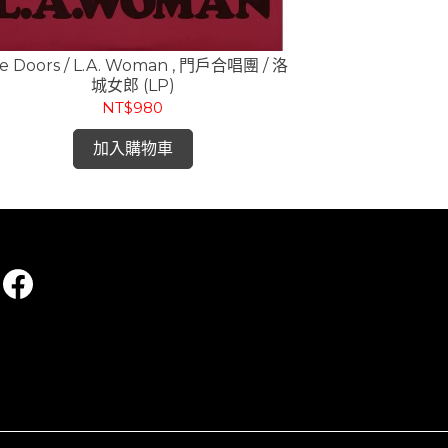
e Doors / L.A. Woman , 門戶合唱團 / 洛
門戶合唱團 The 
城女郎 (LP)
Inside T
NT$980
加入購物車