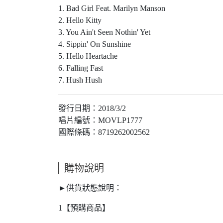
1. Bad Girl Feat. Marilyn Manson
2. Hello Kitty
3. You Ain't Seen Nothin' Yet
4. Sippin' On Sunshine
5. Hello Heartache
6. Falling Fast
7. Hush Hush
發行日期：2018/3/2
唱片編號：MOVLP1777
國際條碼：8719262002562
購物說明
►供貨狀態說明：
1【預購商品】