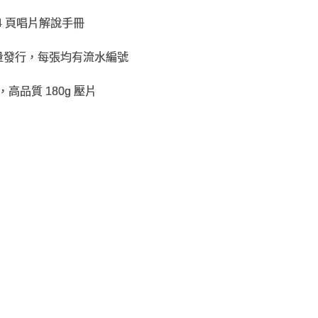
4 頁唱片解說手冊
限量發行，每張均有流水編號
行，高品質 180g 壓片