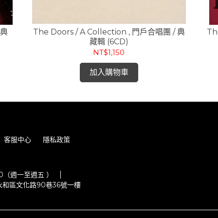
恩典
The Doors / A Collection , 門戶合唱團 / 典
Th
藏輯 (6CD)
NT$1,150
加入購物車
客服中心
隱私政策
:00（週一至週五 ）
和區文化路90巷36號一樓