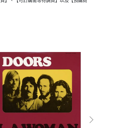
進貨】、【可訂購需等待調貨】以及【預購商