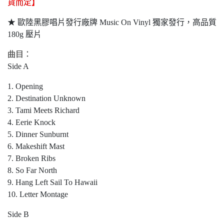
貨而定】
★ 歐陸黑膠唱片發行廠牌 Music On Vinyl 獨家發行，高品質
180g 壓片
曲目：
Side A
1. Opening
2. Destination Unknown
3. Tami Meets Richard
4. Eerie Knock
5. Dinner Sunburnt
6. Makeshift Mast
7. Broken Ribs
8. So Far North
9. Hang Left Sail To Hawaii
10. Letter Montage
Side B