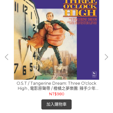
/
O.S.T / Tangerine Dream: Three O'clock
O
 愛你
High , 電影原聲帶 / 橙橘之夢樂團: 辣手少年
Ri
(LP)
NT$980
加入購物車