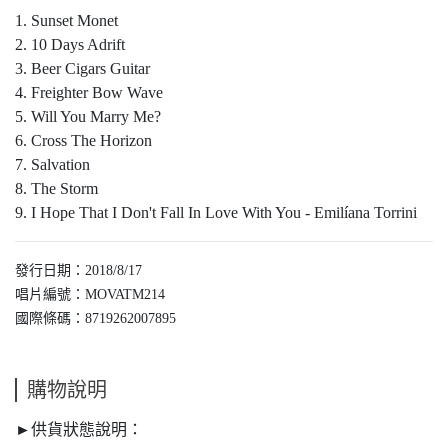
1. Sunset Monet
2. 10 Days Adrift
3. Beer Cigars Guitar
4. Freighter Bow Wave
5. Will You Marry Me?
6. Cross The Horizon
7. Salvation
8. The Storm
9. I Hope That I Don't Fall In Love With You - Emilíana Torrini
發行日期：2018/8/17
唱片編號：MOVATM214
國際條碼：8719262007895
購物說明
►供貨狀態說明：