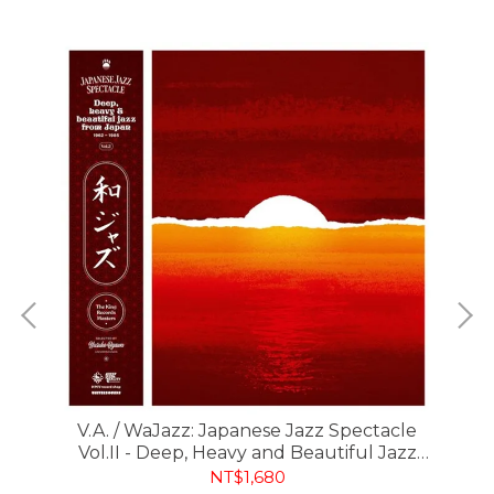
Ts
66-
V.A. / WaJazz: Japanese Jazz Spectacle
Vol.II - Deep, Heavy and Beautiful Jazz
from Japan 1962-1985 - The King Records
NT$1,680