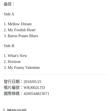
曲目：
Side A
1. Mellow Dream
2. My Foolish Heart
3. Baron Potato Blues
Side B
1. What’s New
2. Horizon
3. My Funny Valentine
發行日期：2018/05/25
唱片編號：WRJ002LTD
國際條碼：4260544823671