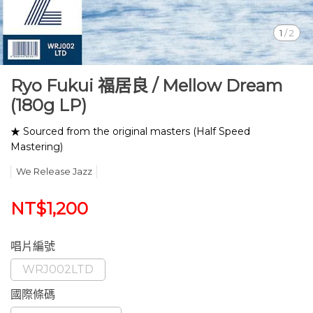
1
/
2
Ryo Fukui 福居良 / Mellow Dream
(180g LP)
★ Sourced from the original masters (Half Speed
Mastering)
We Release Jazz
NT$1,200
唱片編號
WRJ002LTD
國際條碼