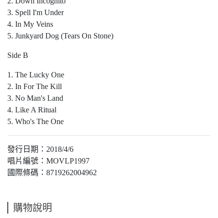
2. Down Incognito
3. Spell I'm Under
4. In My Veins
5. Junkyard Dog (Tears On Stone)
Side B
1. The Lucky One
2. In For The Kill
3. No Man's Land
4. Like A Ritual
5. Who's The One
發行日期：2018/4/6
唱片編號：MOVLP1997
國際條碼：8719262004962
購物說明