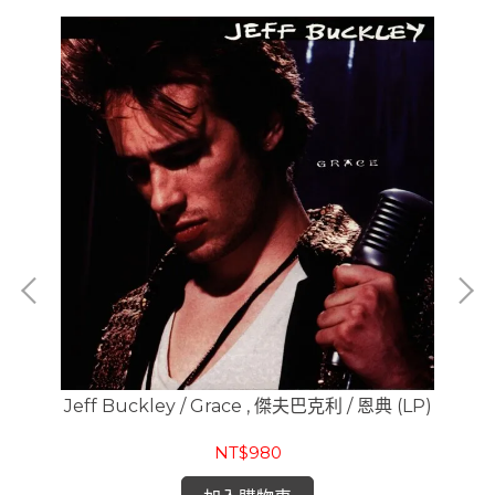
Jeff Buckley / Grace , 傑夫巴克利 / 恩典 (LP)
Th
NT$980