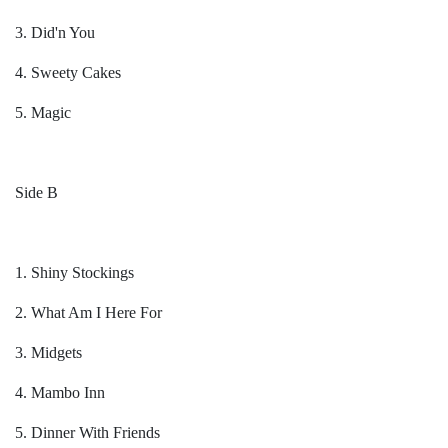
3. Did'n You
4. Sweety Cakes
5. Magic
Side B
1. Shiny Stockings
2. What Am I Here For
3. Midgets
4. Mambo Inn
5. Dinner With Friends