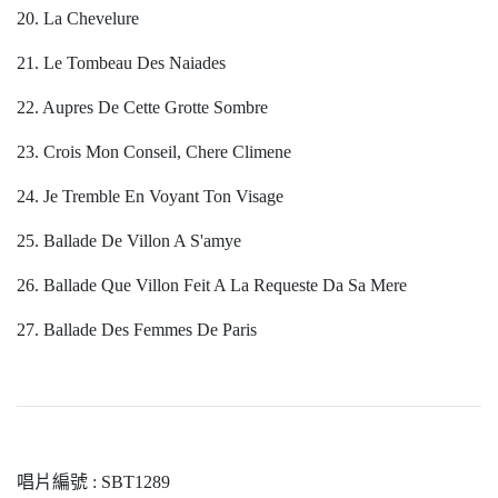
20. La Chevelure
21. Le Tombeau Des Naiades
22. Aupres De Cette Grotte Sombre
23. Crois Mon Conseil, Chere Climene
24. Je Tremble En Voyant Ton Visage
25. Ballade De Villon A S'amye
26. Ballade Que Villon Feit A La Requeste Da Sa Mere
27. Ballade Des Femmes De Paris
唱片編號 : SBT1289