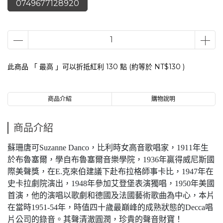
0749677128920
此商品 「 最高 」可以折抵紅利
130
點 (約等於
NT$130
)
商品介紹
購物說明
商品介紹
蘇珊唐可Suzanne Danco，比利時女高音歌唱家，1911年生
於布魯塞爾，學自布魯塞爾音樂學院，1936年贏得威尼斯國
際美聲獎，在E.克來伯建議下赴布拉格師事卡比，1947年在
史卡拉劇院演出，1948年參加艾登堡表演獨唱，1950年美國
首演，他的演唱以歌劇和德國及法國藝術歌曲為中心，本片
在當時1951-54年，時值四十歲最巔峰的成熟狀態的Decca唱
片公司的錄音。其聲清澈圓潤，珍貴的聲音財寶！