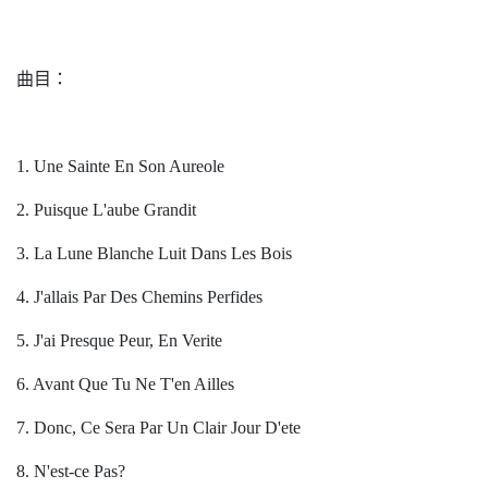
曲目：
1. Une Sainte En Son Aureole
2. Puisque L'aube Grandit
3. La Lune Blanche Luit Dans Les Bois
4. J'allais Par Des Chemins Perfides
5. J'ai Presque Peur, En Verite
6. Avant Que Tu Ne T'en Ailles
7. Donc, Ce Sera Par Un Clair Jour D'ete
8. N'est-ce Pas?