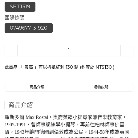
SBT1319
國際條碼
0749677131920
此商品 「 最高 」可以折抵紅利
130
點 (約等於
NT$130
)
商品介紹
購物說明
商品介紹
羅斯多爾 Max Rostal，奧裔英籍小提琴家兼音樂教育家，
1905-1991，曾師事螺絲學小提琴，再前往柏林師事佛雷
胥，1943年離開德國到倫敦成為公民，1944-58年成為英國