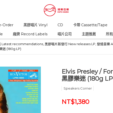
-Order
黑膠唱片 Vinyl
CD
卡帶 Cassette/Tape
le
廠牌 Record Labels
唱片公司
主題推薦
所有商
atest recommendations
,
黑膠唱片新發行 New releases LP
,
發燒音樂 Aud
膠樂迷 (180g LP)
Elvis Presley / 
黑膠樂迷 (180g LP
Speakers Corner
NT$1,380