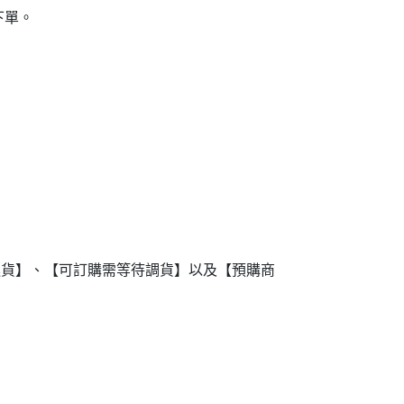
下單。
進貨】、【可訂購需等待調貨】以及【預購商