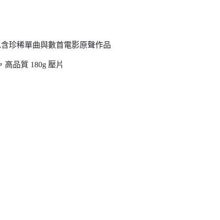
，包含珍稀單曲與數首電影原聲作品
刻，高品質 180g 壓片