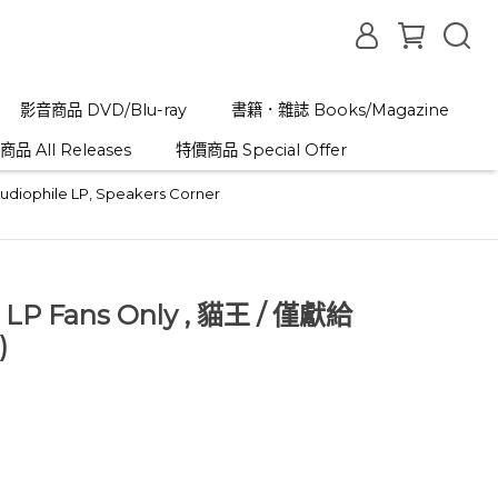
影音商品 DVD/Blu-ray
書籍．雜誌 Books/Magazine
品 All Releases
特價商品 Special Offer
iophile LP
,
Speakers Corner
For LP Fans Only , 貓王 / 僅獻給
)