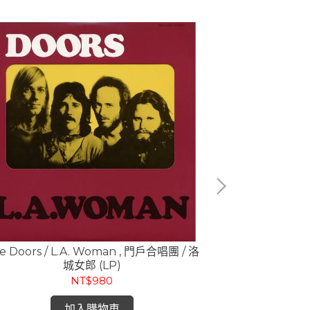
e Doors / L.A. Woman , 門戶合唱團 / 洛
門戶合唱團 The 
城女郎 (LP)
Inside T
NT$980
加入購物車