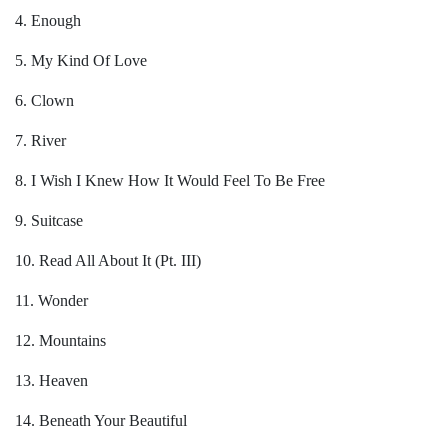
4. Enough
5. My Kind Of Love
6. Clown
7. River
8. I Wish I Knew How It Would Feel To Be Free
9. Suitcase
10. Read All About It (Pt. III)
11. Wonder
12. Mountains
13. Heaven
14. Beneath Your Beautiful