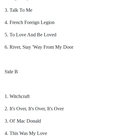
3. Talk To Me
4. French Foreign Legion
5. To Love And Be Loved
6. River, Stay 'Way From My Door
Side B
1. Witchcraft
2. It's Over, It's Over, It's Over
3. Ol' Mac Donald
4. This Was My Love