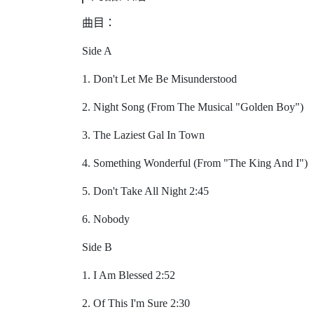
曲目：
Side A
1. Don't Let Me Be Misunderstood
2. Night Song (From The Musical "Golden Boy")
3. The Laziest Gal In Town
4. Something Wonderful (From "The King And I")
5. Don't Take All Night 2:45
6. Nobody
Side B
1. I Am Blessed 2:52
2. Of This I'm Sure 2:30