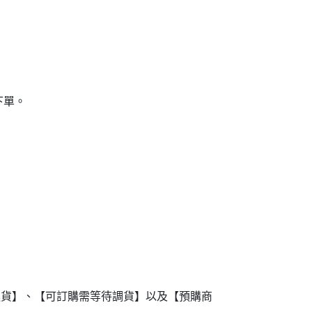
下單。
進貨】、【可訂購需等待調貨】以及【預購商