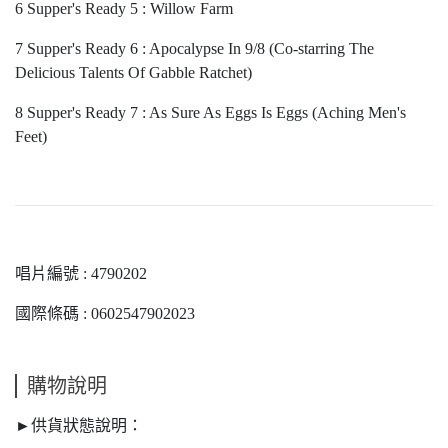
6 Supper's Ready 5 : Willow Farm
7 Supper's Ready 6 : Apocalypse In 9/8 (Co-starring The
Delicious Talents Of Gabble Ratchet)
8 Supper's Ready 7 : As Sure As Eggs Is Eggs (Aching Men's
Feet)
唱片編號 : 4790202
國際條碼 : 0602547902023
購物說明
►供貨狀態說明：