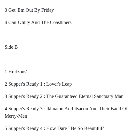
3 Get 'Em Out By Friday
4 Can-Utility And The Coastliners
Side B
1 Horizons'
2 Supper's Ready 1 : Lover's Leap
3 Supper's Ready 2 : The Guaranteed Eternal Sanctuary Man
4 Supper's Ready 3 : Ikhnaton And Itsacon And Their Band Of
Merry-Men
5 Supper's Ready 4 : How Dare I Be So Beautiful?