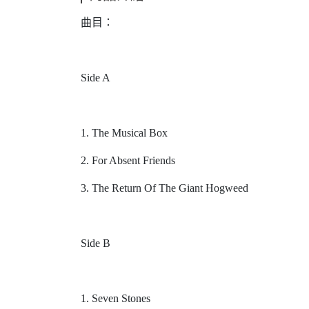
曲目：
Side A
1. The Musical Box
2. For Absent Friends
3. The Return Of The Giant Hogweed
Side B
1. Seven Stones