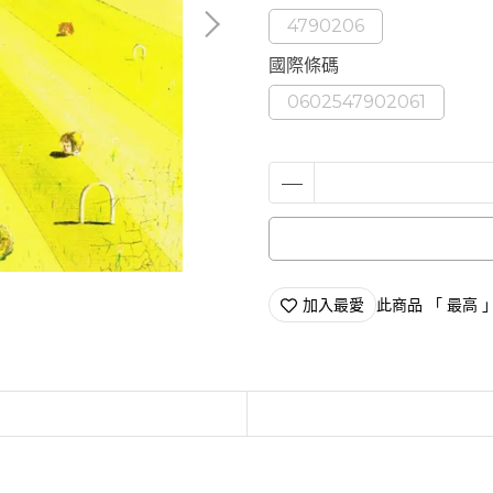
4790206
國際條碼
0602547902061
加入最愛
此商品 「 最高