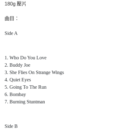
180g 壓片
曲目：
Side A
1. Who Do You Love
2. Buddy Joe
3. She Flies On Strange Wings
4. Quiet Eyes
5. Going To The Run
6. Bombay
7. Burning Stuntman
Side B