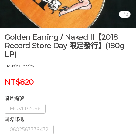
1
/
2
Golden Earring / Naked II【2018
Record Store Day 限定發行】(180g
LP)
Music On Vinyl
NT$820
唱片編號
MOVLP2096
國際條碼
0602567339472