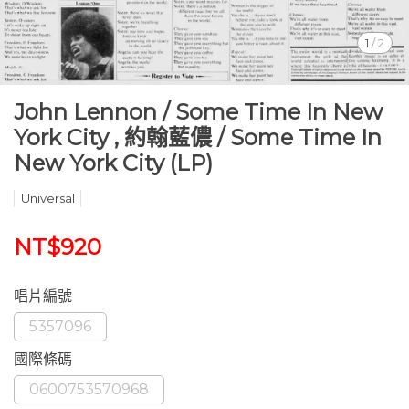
1
/
2
John Lennon / Some Time In New
York City , 約翰藍儂 / Some Time In
New York City (LP)
Universal
NT$920
唱片編號
5357096
國際條碼
0600753570968