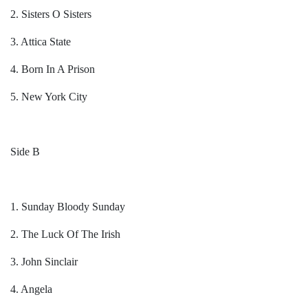
2. Sisters O Sisters
3. Attica State
4. Born In A Prison
5. New York City
Side B
1. Sunday Bloody Sunday
2. The Luck Of The Irish
3. John Sinclair
4. Angela