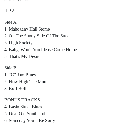
LP 2
Side A
1. Mahogany Hall Stomp
2. On The Sunny Side Of The Street
3. High Society
4. Baby, Won’t You Please Come Home
5. That’s My Desire
Side B
1. “C” Jam Blues
2. How High The Moon
3. Boff Boff
BONUS TRACKS
4. Basin Street Blues
5. Dear Old Southland
6. Someday You’ll Be Sorry