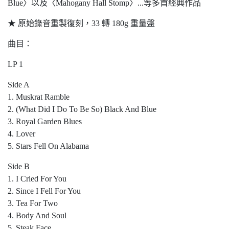
Blue〉以及〈Mahogany Hall Stomp〉...等多首經典作品
★ 原始錄音重製復刻，33 轉 180g 重量盤
曲目：
LP 1
Side A
1. Muskrat Ramble
2. (What Did I Do To Be So) Black And Blue
3. Royal Garden Blues
4. Lover
5. Stars Fell On Alabama
Side B
1. I Cried For You
2. Since I Fell For You
3. Tea For Two
4. Body And Soul
5. Steak Face