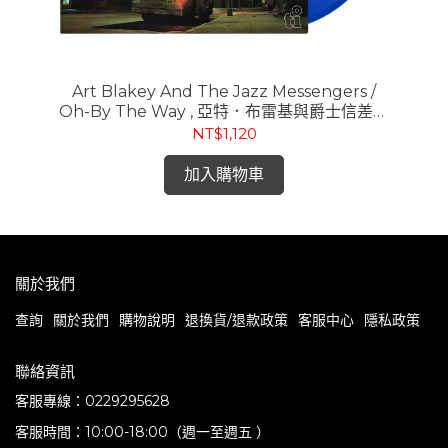
The
Art Blakey And The Jazz Messengers /
V
Oh-By The Way , 亞特．布雷基與爵士信差樂
W
團 / Oh-By The Way (180g 限量藍色彩膠 LP)
本三
NT$1,120
加入購物車
關於我們
查詢
關於我們
購物說明
退換貨/退款政策
客服中心
隱私政策
聯絡資訊
客服專線：0229295628
客服時間：10:00-18:00（週一至週五 ）