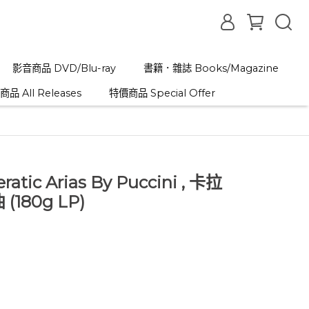
影音商品 DVD/Blu-ray
書籍．雜誌 Books/Magazine
品 All Releases
特價商品 Special Offer
peratic Arias By Puccini , 卡拉
180g LP)