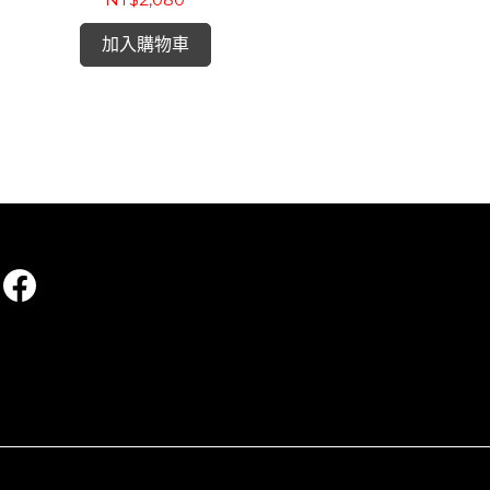
/ 亞尼克涅澤賽金指揮維也納愛樂 (3LP)
加入購物車