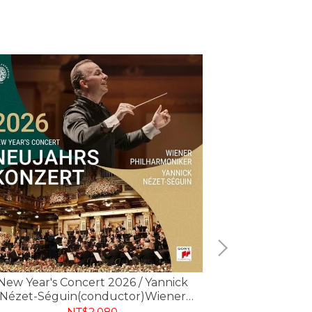
Philip Glass 
New Year's Concert 2026 / Yannick
Nézet-Séguin(conductor)Wiener
ilharmoniker , 2026 維也納新年音樂會
NT$2,080