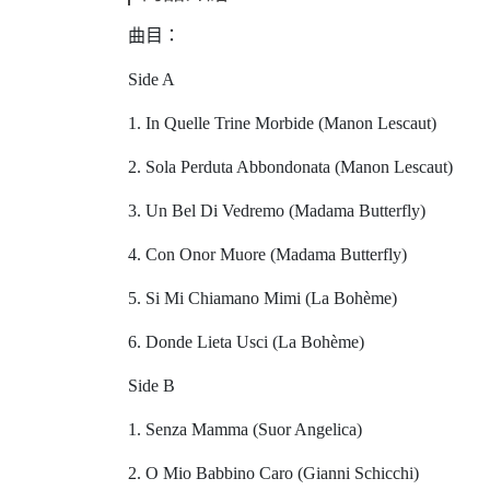
曲目：
Side A
1. In Quelle Trine Morbide (Manon Lescaut)
2. Sola Perduta Abbondonata (Manon Lescaut)
3. Un Bel Di Vedremo (Madama Butterfly)
4. Con Onor Muore (Madama Butterfly)
5. Si Mi Chiamano Mimi (La Bohème)
6. Donde Lieta Usci (La Bohème)
Side B
1. Senza Mamma (Suor Angelica)
2. O Mio Babbino Caro (Gianni Schicchi)