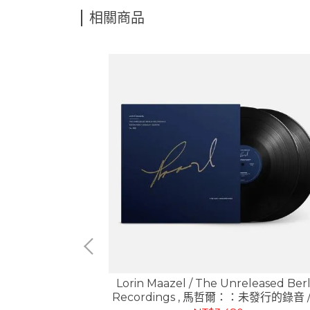
相關商品
sons / Sarah
Lorin Maazel / The Unreleased Berl
s Chamber
Recordings , 馬哲爾：：未發行的錄音 /