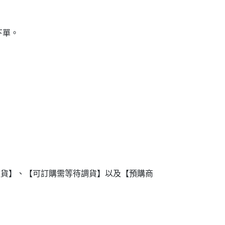
下單。
進貨】、【可訂購需等待調貨】以及【預購商