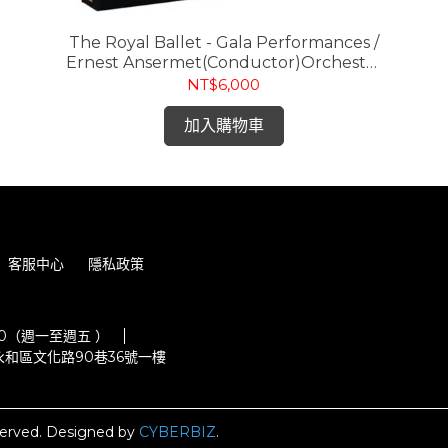
2LP)
The Royal Ballet - Gala Performances /
Ernest Ansermet(Conductor)Orchestra
Of The Royal Opera House, Covent
NT$6,000
Garden , 皇家芭蕾 / 安塞美指揮柯芬園皇家
歌劇院管弦樂團 (45轉 5LP)
加入購物車
客服中心
隱私政策
:00（週一至週五 ）
和區文化路90巷36號一樓
erved.
Designed by
CYBERBIZ
.