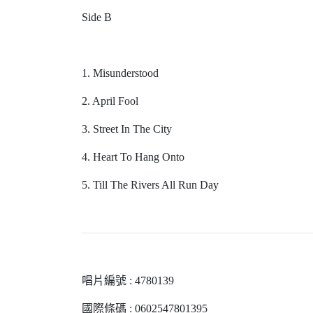
Side B
1. Misunderstood
2. April Fool
3. Street In The City
4. Heart To Hang Onto
5. Till The Rivers All Run Day
唱片編號 : 4780139
國際條碼 : 0602547801395