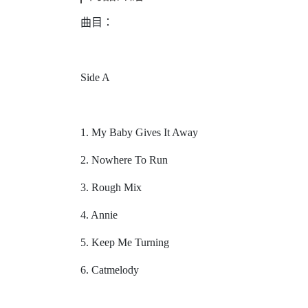
曲目：
Side A
1. My Baby Gives It Away
2. Nowhere To Run
3. Rough Mix
4. Annie
5. Keep Me Turning
6. Catmelody