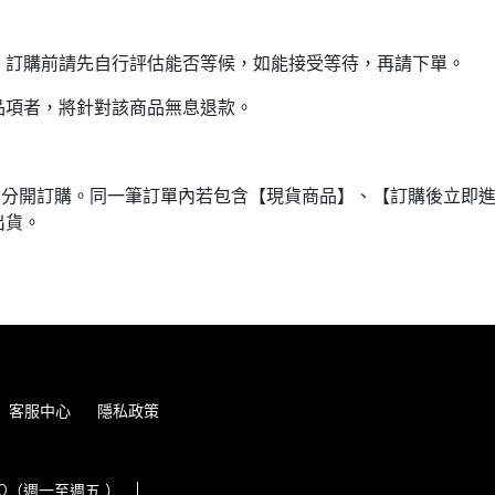
。訂購前請先自行評估能否等候，如能接受等待，再請下單。
品項者，將針對該商品無息退款。
品分開訂購。同一筆訂單內若包含【現貨商品】、【訂購後立即
出貨。
客服中心
隱私政策
:00（週一至週五 ）