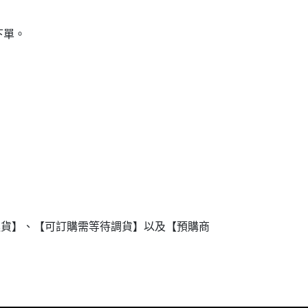
下單。
進貨】、【可訂購需等待調貨】以及【預購商