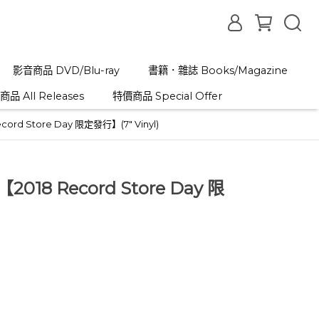
影音商品 DVD/Blu-ray
書籍．雜誌 Books/Magazine
品 All Releases
特價商品 Special Offer
Record Store Day 限定發行】(7" Vinyl)
s【2018 Record Store Day 限