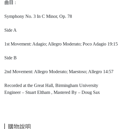
曲目 :
Symphony No. 3 In C Minor, Op. 78
Side A
1st Movement: Adagio; Allegro Moderato; Poco Adagio
19:15
Side B
2nd Movement: Allegro Moderato; Maestoso; Allegro
14:57
Recorded at the Great Hall, Birmingham University
Engineer – Stuart Eltham , Mastered By – Doug Sax
購物說明