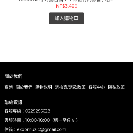
室內
廣播公司錄音室錄音 (180g mono 2LP)
NT$3,480
加入購物車
T
E
G
關於我們
查詢
關於我們
購物說明
退換貨/退款政策
客服中心
隱私政策
聯絡資訊
客服專線：0229295628
客服時間：10:00-18:00（週一至週五 ）
信箱：expomuzic@gmail.com