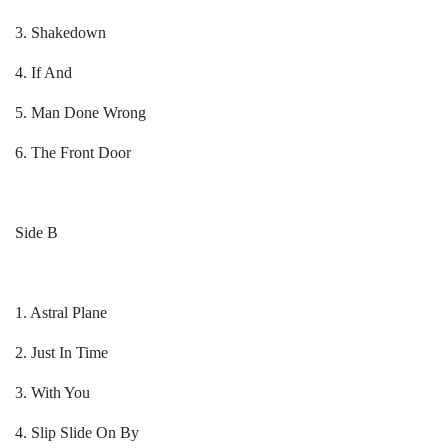
3. Shakedown
4. If And
5. Man Done Wrong
6. The Front Door
Side B
1. Astral Plane
2. Just In Time
3. With You
4. Slip Slide On By