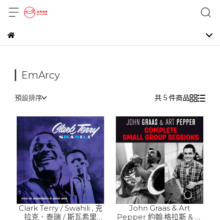
EmArcy
預設排序
共 5 件商品
Clark Terry / Swahili , 克
John Graas & Art
拉克．泰瑞 / 斯瓦希里
Pepper 約翰·格拉斯 & 亞