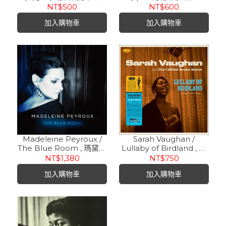
(CD)
特．派伯 / Complete
NT$500
NT$600
Small Group Sessions
加入購物車
加入購物車
(2CD)
Madeleine Peyroux /
Sarah Vaughan /
The Blue Room , 瑪黛琳
Lullaby of Birdland , 莎
/ 藍色情迷 (180g LP)
拉沃恩 / 鳥園搖籃曲 (180g
NT$1,380
NT$750
LP)
加入購物車
加入購物車