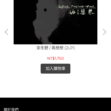
宋冬野 / 再想想 (2LP)
NT$1,750
Cr
帶
加入購物車
關於我們