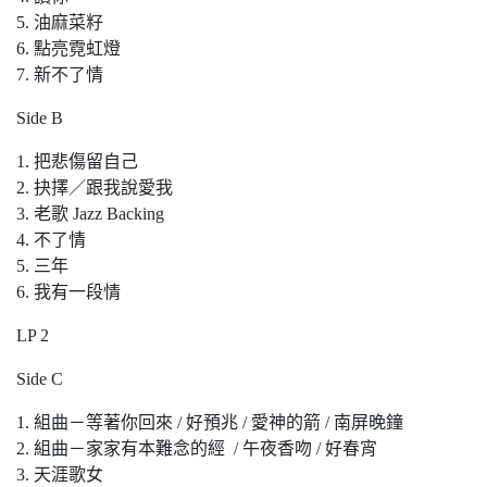
5. 油麻菜籽
6. 點亮霓虹燈
7. 新不了情
Side B
1. 把悲傷留自己
2. 抉擇／跟我說愛我
3. 老歌 Jazz Backing
4. 不了情
5. 三年
6. 我有一段情
LP 2
Side C
1. 組曲－等著你回來 / 好預兆 / 愛神的箭 / 南屏晚鐘
2. 組曲－家家有本難念的經 / 午夜香吻 / 好春宵
3. 天涯歌女