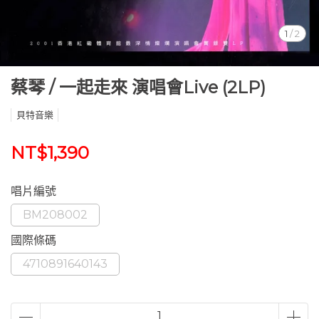
1
/
2
蔡琴 / 一起走來 演唱會Live (2LP)
貝特音樂
NT$1,390
唱片編號
BM208002
國際條碼
4710891640143