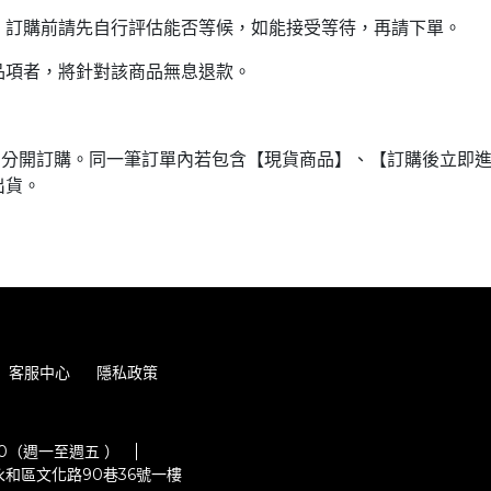
。訂購前請先自行評估能否等候，如能接受等待，再請下單。
品項者，將針對該商品無息退款。
品分開訂購。同一筆訂單內若包含【現貨商品】、【訂購後立即
出貨。
客服中心
隱私政策
:00（週一至週五 ）
和區文化路90巷36號一樓