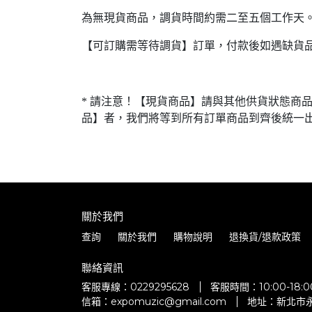
為無現貨商品，調貨時間約需二至五個工作天
【可訂購需等待調貨】訂單，付款後如遇缺貨
* 請注意！【現貨商品】請與其他供貨狀態商
品】者，我們將等到所有訂單商品到齊後統一
關於我們
查詢
關於我們
購物說明
退換貨/退款政策
聯絡資訊
客服專線：0229295628
客服時間：10:00-18
信箱：expomuzic@gmail.com
地址：新北市永