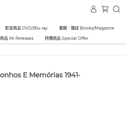
影音商品 DVD/Blu-ray
書籍．雜誌 Books/Magazine
品 All Releases
特價商品 Special Offer
Sonhos E Memórias 1941-