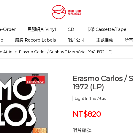
-Order
黑膠唱片 Vinyl
CD
卡帶 Cassette/Tape
le
廠牌 Record Labels
唱片公司
主題推薦
所有商
e Attic
Erasmo Carlos / Sonhos E Memórias 1941-1972 (LP)
Erasmo Carlos / 
1972 (LP)
Light In The Attic
NT$820
唱片編號