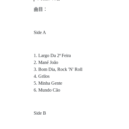
曲目：
Side A
1. Largo Da 2ª Feira
2. Mané João
3. Bom Dia, Rock 'N' Roll
4. Grilos
5. Minha Gente
6. Mundo Cão
Side B