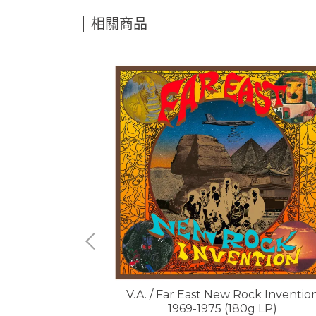
相關商品
r , 貝魯特樂隊 / 古
V.A. / Far East New Rock Inventio
)
1969-1975 (180g LP)