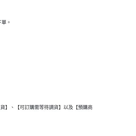
下單。
進貨】、【可訂購需等待調貨】以及【預購商