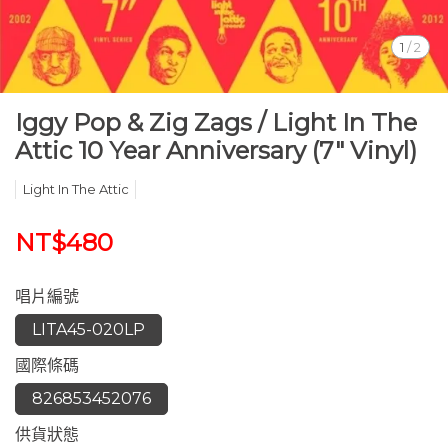
1
/
2
Iggy Pop & Zig Zags / Light In The
Attic 10 Year Anniversary (7" Vinyl)
Light In The Attic
NT$480
唱片編號
LITA45-020LP
國際條碼
826853452076
供貨狀態