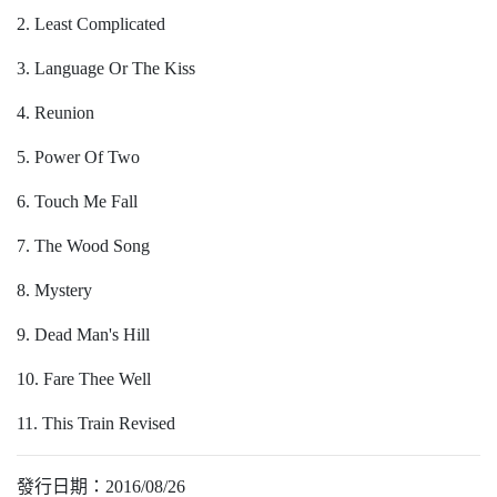
2. Least Complicated
3. Language Or The Kiss
4. Reunion
5. Power Of Two
6. Touch Me Fall
7. The Wood Song
8. Mystery
9. Dead Man's Hill
10. Fare Thee Well
11. This Train Revised
發行日期：2016/08/26