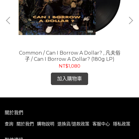
)
Common / Can I Borrow A Dollar? , 凡夫俗
D
子 / Can I Borrow A Dollar? (180g LP)
Ne
NT$1,080
加入購物車
關於我們
查詢
關於我們
購物說明
退換貨/退款政策
客服中心
隱私政策