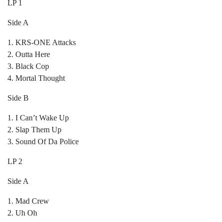
LP 1
Side A
1. KRS-ONE Attacks
2. Outta Here
3. Black Cop
4. Mortal Thought
Side B
1. I Can’t Wake Up
2. Slap Them Up
3. Sound Of Da Police
LP 2
Side A
1. Mad Crew
2. Uh Oh