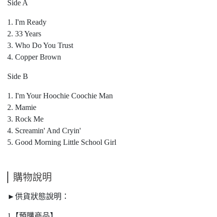
Side A
1. I'm Ready
2. 33 Years
3. Who Do You Trust
4. Copper Brown
Side B
1. I'm Your Hoochie Coochie Man
2. Mamie
3. Rock Me
4. Screamin' And Cryin'
5. Good Morning Little School Girl
購物說明
►供貨狀態說明：
1【預購商品】