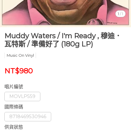
1
/
1
Muddy Waters / I'm Ready , 穆迪．
瓦特斯 / 準備好了 (180g LP)
Music On Vinyl
NT$980
唱片編號
MOVLP559
國際條碼
8718469530946
供貨狀態