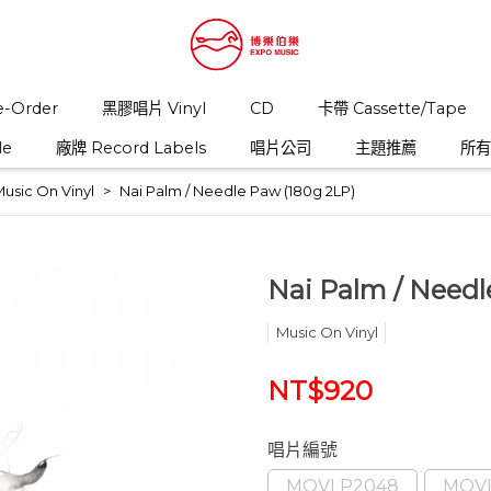
-Order
黑膠唱片 Vinyl
CD
卡帶 Cassette/Tape
le
廠牌 Record Labels
唱片公司
主題推薦
所有商
usic On Vinyl
Nai Palm / Needle Paw (180g 2LP)
Nai Palm / Needl
Music On Vinyl
NT$920
唱片編號
MOVLP2048
MOV