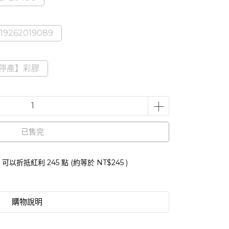
19262019089
停產】彩膠
已售完
 」可以折抵紅利
245
點 (約等於
NT$245
)
購物說明