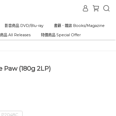
影音商品 DVD/Blu-ray
書籍．雜誌 Books/Magazine
品 All Releases
特價商品 Special Offer
e Paw (180g 2LP)
LP2048C