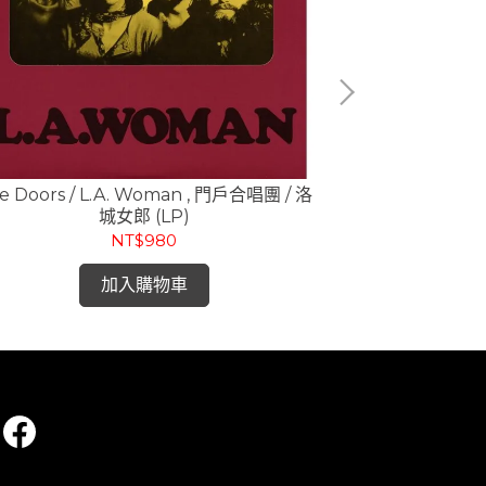
e Doors / L.A. Woman , 門戶合唱團 / 洛
門戶合唱團 The 
城女郎 (LP)
Inside T
NT$980
加入購物車