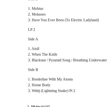
1. Mobius
2. Molasses
3. Have You Ever Been (To Electric Ladyland)
LP 2
Side A
1. Atoll
2. When The Knife
3. Blackstar / Pyramid Song / Breathing Underwater
Side B
1. Borderline With My Atoms
2. Home Body
3. Wititj (Lightning Snake) Pt 2