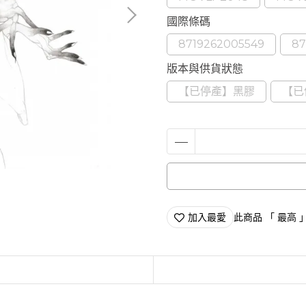
國際條碼
8719262005549
87
版本與供貨狀態
【已停產】黑膠
【已
加入最愛
此商品 「 最高