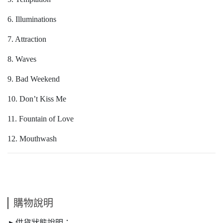
6. Illuminations
7. Attraction
8. Waves
9. Bad Weekend
10. Don’t Kiss Me
11. Fountain of Love
12. Mouthwash
購物說明
►供貨狀態說明：