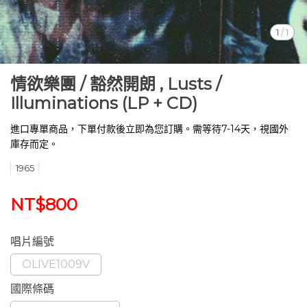
1
/
1
情欲樂團 / 豁然開朗 , Lusts /
Illuminations (LP + CD)
進口專單商品，下單付款後立即為您訂購。需等待7-14天，視國外
庫存而定。
1965
NT$800
唱片編號
OLIVE1009V
國際條碼