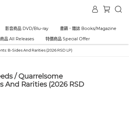
影音商品 DVD/Blu-ray
書籍．雜誌 Books/Magazine
品 All Releases
特價商品 Special Offer
s: B-Sides And Rarities (2026 RSD LP)
eeds / Quarrelsome
 And Rarities (2026 RSD