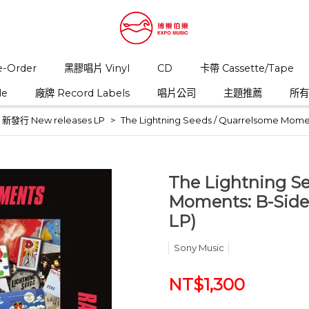
-Order
黑膠唱片 Vinyl
CD
卡帶 Cassette/Tape
le
廠牌 Record Labels
唱片公司
主題推薦
所有商
發行 New releases LP
The Lightning Seeds / Quarrelsome Moment
The Lightning S
Moments: B-Sides
LP)
Sony Music
NT$1,300