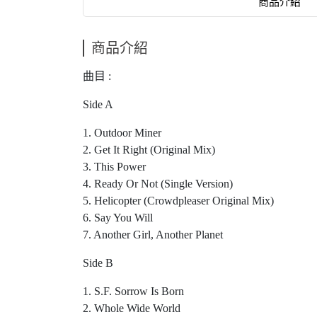
商品介紹
商品介紹
曲目 :
Side A
1. Outdoor Miner
2. Get It Right (Original Mix)
3. This Power
4. Ready Or Not (Single Version)
5. Helicopter (Crowdpleaser Original Mix)
6. Say You Will
7. Another Girl, Another Planet
Side B
1. S.F. Sorrow Is Born
2. Whole Wide World