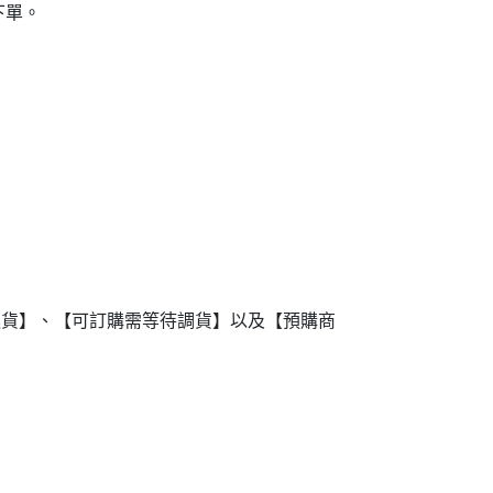
下單。
進貨】、【可訂購需等待調貨】以及【預購商