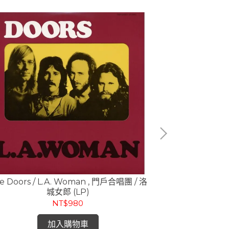
e Doors / L.A. Woman , 門戶合唱團 / 洛
門戶合唱團 The 
城女郎 (LP)
Inside T
NT$980
加入購物車