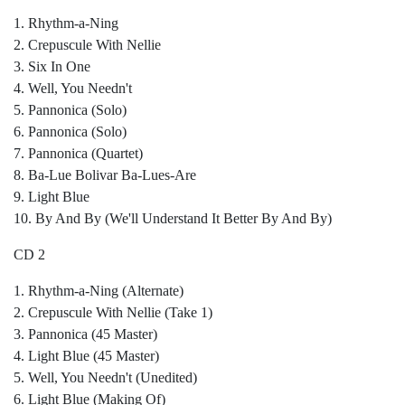
1. Rhythm-a-Ning
2. Crepuscule With Nellie
3. Six In One
4. Well, You Needn't
5. Pannonica (Solo)
6. Pannonica (Solo)
7. Pannonica (Quartet)
8. Ba-Lue Bolivar Ba-Lues-Are
9. Light Blue
10. By And By (We'll Understand It Better By And By)
CD 2
1. Rhythm-a-Ning (Alternate)
2. Crepuscule With Nellie (Take 1)
3. Pannonica (45 Master)
4. Light Blue (45 Master)
5. Well, You Needn't (Unedited)
6. Light Blue (Making Of)