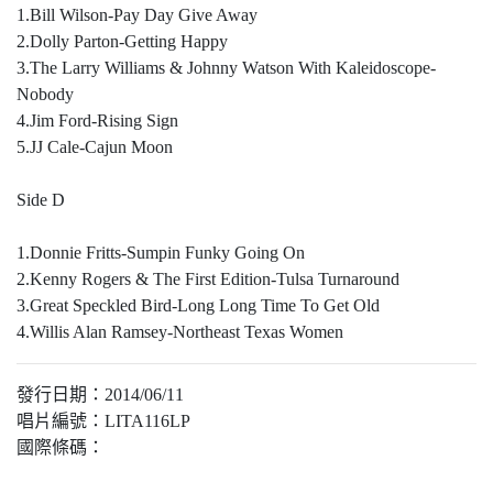
1.Bill Wilson-Pay Day Give Away
2.Dolly Parton-Getting Happy
3.The Larry Williams & Johnny Watson With Kaleidoscope-
Nobody
4.Jim Ford-Rising Sign
5.JJ Cale-Cajun Moon
Side D
1.Donnie Fritts-Sumpin Funky Going On
2.Kenny Rogers & The First Edition-Tulsa Turnaround
3.Great Speckled Bird-Long Long Time To Get Old
4.Willis Alan Ramsey-Northeast Texas Women
發行日期：2014/06/11
唱片編號：LITA116LP
國際條碼：