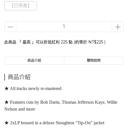
【已停產】
此商品 「 最高 」可以折抵紅利
225
點 (約等於
NT$225
)
商品介紹
購物說明
商品介紹
★ All tracks newly re-mastered
★ Features cuts by Bob Darin, Thomas Jefferson Kaye, Willie
Nelson and more
★ 2xLP housed in a deluxe Stoughton “Tip-On” jacket