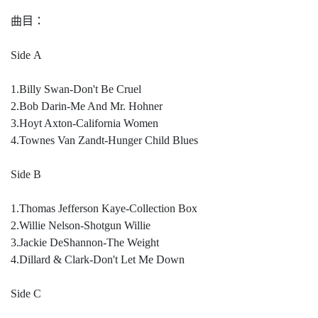
曲目：
Side A
1.Billy Swan-Don't Be Cruel
2.Bob Darin-Me And Mr. Hohner
3.Hoyt Axton-California Women
4.Townes Van Zandt-Hunger Child Blues
Side B
1.Thomas Jefferson Kaye-Collection Box
2.Willie Nelson-Shotgun Willie
3.Jackie DeShannon-The Weight
4.Dillard & Clark-Don't Let Me Down
Side C