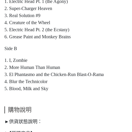
1. Electric Head Pt. 1 (the Agony)
2. Super-Charger Heaven
3. Real Solution #9
4. Creature of the Wheel
5. Electric Head Pt. 2 (the Ecstasy)
6. Grease Paint and Monkey Brains
Side B
1. I, Zombie
2. More Human Than Human
3. El Phantasmo and the Chicken-Run Blast-O-Rama
4. Blur the Technicolor
5. Blood, Milk and Sky
購物說明
►供貨狀態說明：