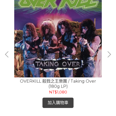
OVERKILL 殺戮之王樂團 / Taking Over
G
, 重
(180g LP)
NT$1,080
加入購物車