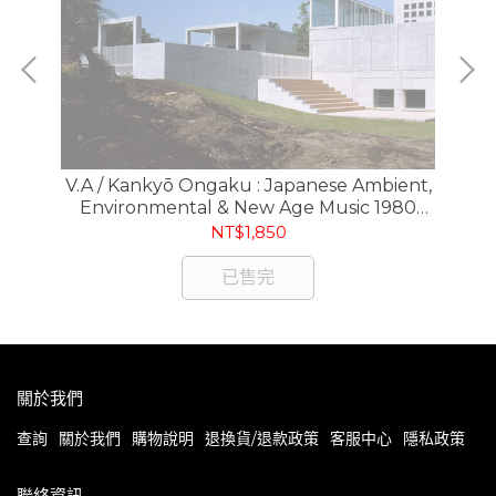
nds
V.A / Kankyō Ongaku : Japanese Ambient,
A
Environmental & New Age Music 1980
-1990 , 合輯 / 1980 - 1990 日本環境音樂傑作選
NT$1,850
(3LP)
已售完
關於我們
查詢
關於我們
購物說明
退換貨/退款政策
客服中心
隱私政策
聯絡資訊