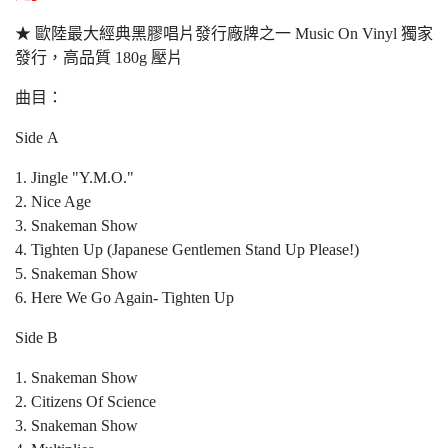
★ 歐陸最大經典黑膠唱片發行廠牌之一 Music On Vinyl 獨家
發行，高品質 180g 壓片
曲目：
Side A
1. Jingle "Y.M.O."
2. Nice Age
3. Snakeman Show
4. Tighten Up (Japanese Gentlemen Stand Up Please!)
5. Snakeman Show
6. Here We Go Again- Tighten Up
Side B
1. Snakeman Show
2. Citizens Of Science
3. Snakeman Show